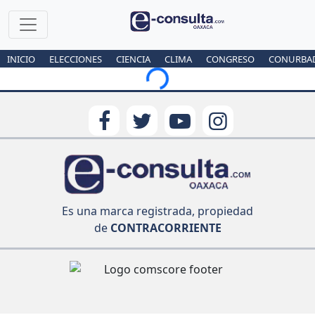
INICIO
ELECCIONES
CIENCIA
CLIMA
CONGRESO
CONURBA
Loading...
Es una marca registrada, propiedad
de
CONTRACORRIENTE