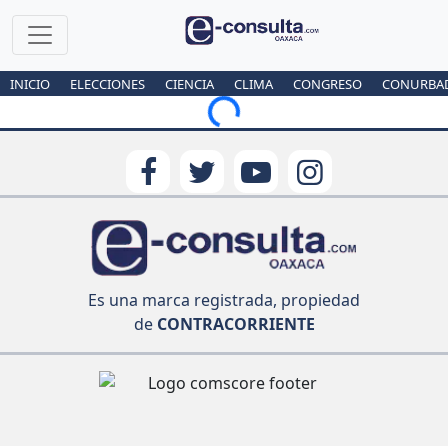
INICIO
ELECCIONES
CIENCIA
CLIMA
CONGRESO
CONURBA
Loading...
Es una marca registrada, propiedad
de
CONTRACORRIENTE