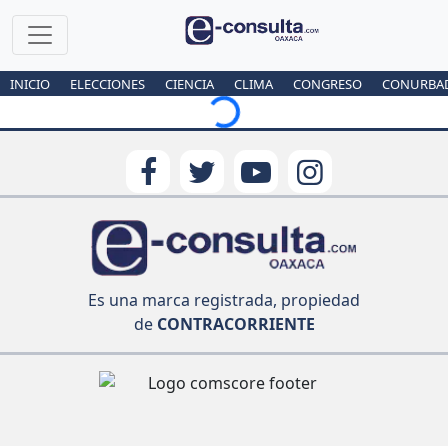
INICIO
ELECCIONES
CIENCIA
CLIMA
CONGRESO
CONURBA
Loading...
Es una marca registrada, propiedad
de
CONTRACORRIENTE