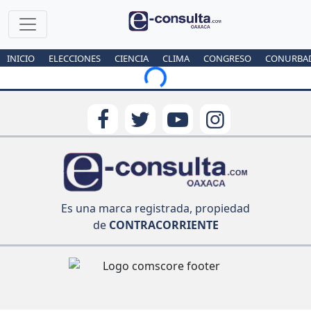
INICIO
ELECCIONES
CIENCIA
CLIMA
CONGRESO
CONURBA
Loading...
Es una marca registrada, propiedad
de
CONTRACORRIENTE