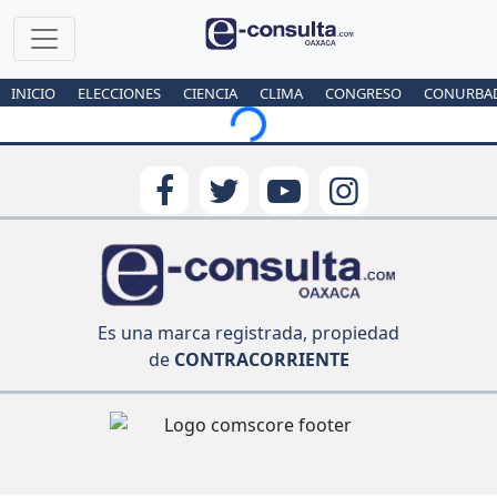
INICIO
ELECCIONES
CIENCIA
CLIMA
CONGRESO
CONURBA
Loading...
Es una marca registrada, propiedad
de
CONTRACORRIENTE