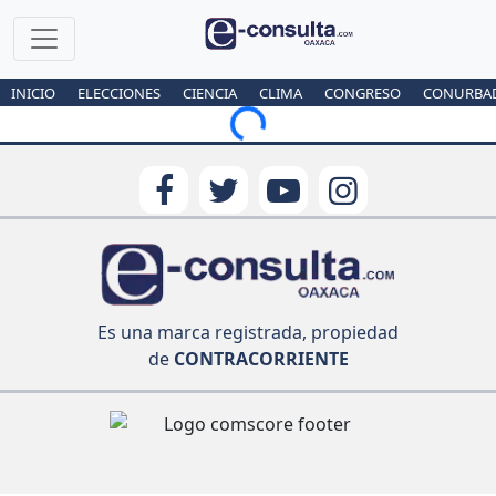
INICIO
ELECCIONES
CIENCIA
CLIMA
CONGRESO
CONURBA
Loading...
Es una marca registrada, propiedad
de
CONTRACORRIENTE