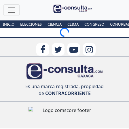
INICIO
ELECCIONES
CIENCIA
CLIMA
CONGRESO
CONURBA
Loading...
Es una marca registrada, propiedad
de
CONTRACORRIENTE