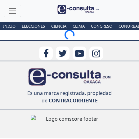
INICIO
ELECCIONES
CIENCIA
CLIMA
CONGRESO
CONURBA
Loading...
Es una marca registrada, propiedad
de
CONTRACORRIENTE