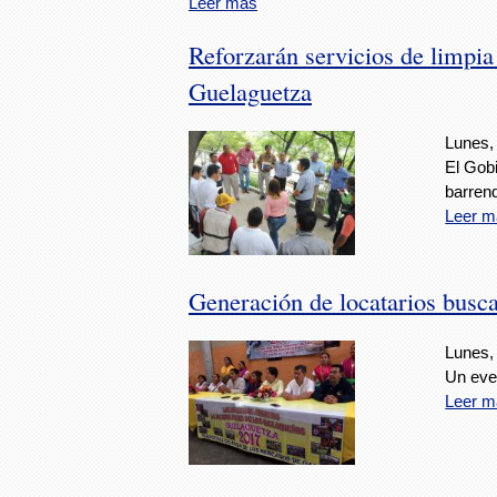
Leer más
Reforzarán servicios de limpia e
Guelaguetza
Lunes, 
El Gob
barrend
Leer m
Generación de locatarios busca
Lunes, 
Un eve
Leer m