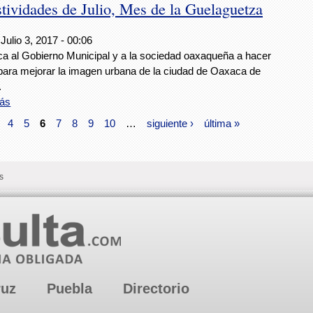
ividades de Julio, Mes de la Guelaguetza
Julio 3, 2017 - 00:06
a al Gobierno Municipal y a la sociedad oaxaqueña a hacer
 para mejorar la imagen urbana de la ciudad de Oaxaca de
.
ás
4
5
6
7
8
9
10
…
siguiente ›
última »
s
ruz
Puebla
Directorio