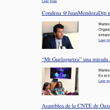
Leer más
Condena @JuanMendozaDip uso
Martes,
Organi
extraor
Leer m
“Mi Guelaguetza” una mirada 
Martes,
En el m
Leer m
Asamblea de la CNTE de Oaxaca