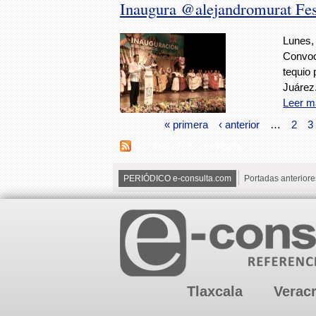
Inaugura @alejandromurat Fest
Lunes, 
Convoc
tequio
Juárez
Leer m
« primera
‹ anterior
…
2
3
Suscribirse a RSS - Guelaguetza
PERIÓDICO e-consulta.com
Portadas anteriore
Tlaxcala
Verac