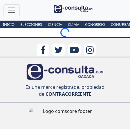
INICIO
ELECCIONES
CIENCIA
CLIMA
CONGRESO
CONURBA
Loading...
Es una marca registrada, propiedad
de
CONTRACORRIENTE