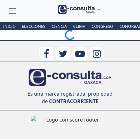
INICIO
ELECCIONES
CIENCIA
CLIMA
CONGRESO
CONURBA
Loading...
Es una marca registrada, propiedad
de
CONTRACORRIENTE