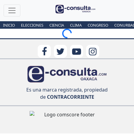
INICIO
ELECCIONES
CIENCIA
CLIMA
CONGRESO
CONURBA
Loading...
Es una marca registrada, propiedad
de
CONTRACORRIENTE