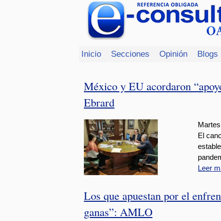
Inicio
Secciones
Opinión
Blogs
México y EU acordaron “apoy
Ebrard
Martes,
El canc
estable
pandem
Leer m
Los que apuestan por el enfre
ganas”: AMLO