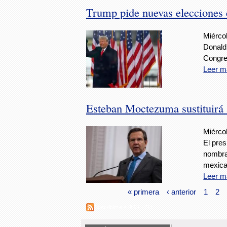
Trump pide nuevas elecciones 
Miércol
Donald 
Congres
Leer m
Esteban Moctezuma sustituirá
Miérco
El pre
nombrar
mexic
Leer m
« primera
‹ anterior
1
2
Suscribirse a RSS - EU