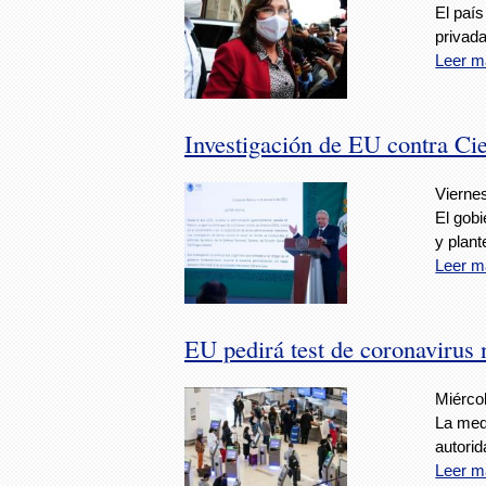
El país
privada
Leer m
Investigación de EU contra Ci
Viernes
El gob
y plant
Leer m
EU pedirá test de coronavirus n
Miércol
La medi
autorid
Leer m