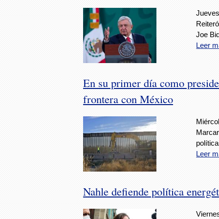
Jueves
Reiteró
Joe Bi
Leer m
En su primer día como presiden
frontera con México
Miércol
Marcar
polític
Leer m
Nahle defiende política energ
Viernes