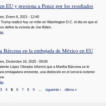
en EU y presiona a Pence por los resultados
es, Enero 6, 2021 - 12:40
Trump realizó hoy un mitin en Washington D.C. el día en que el
o define la victoria de Joe Biden.
ás
 a Bárcena en la embajada de México en EU
les, Diciembre 16, 2020 - 09:00
sidente López Obrador informó que a Martha Bárcena se le
á embajadora eminente, una distinción en el servicio exterior
ano
ás
3
4
5
6
7
8
9
…
siguiente ›
última »