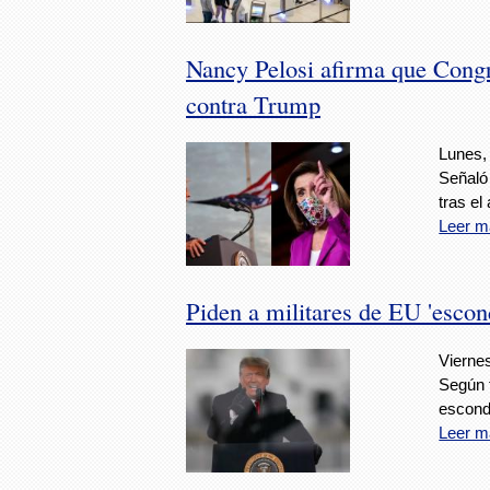
Nancy Pelosi afirma que Congr
contra Trump
Lunes,
Señaló 
tras el 
Leer m
Piden a militares de EU 'esco
Viernes
Según f
escond
Leer m