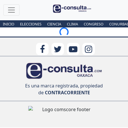
INICIO
ELECCIONES
CIENCIA
CLIMA
CONGRESO
CONURBA
Loading...
Es una marca registrada, propiedad
de
CONTRACORRIENTE