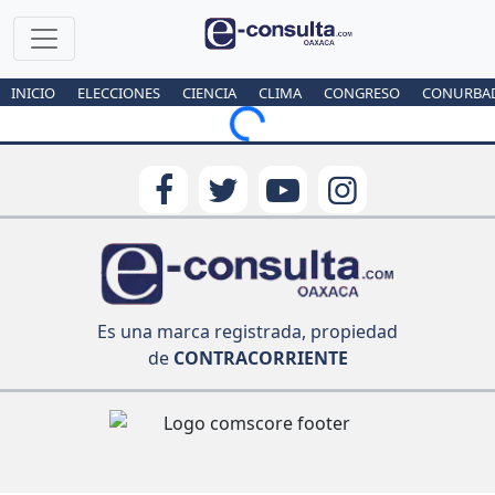
INICIO
ELECCIONES
CIENCIA
CLIMA
CONGRESO
CONURBA
Loading...
Es una marca registrada, propiedad
de
CONTRACORRIENTE