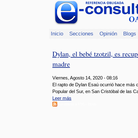
Inicio
Secciones
Opinión
Blogs
Dylan, el bebé tzotzil, es recu
madre
Viernes, Agosto 14, 2020 - 08:16
El rapto de Dylan Esaú ocurrió hace más 
Popular del Sur, en San Cristóbal de las 
Leer más
Suscribirse a RSS - Dylan