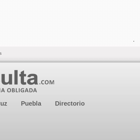
.
s
ruz
Puebla
Directorio