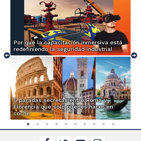
Por qué la capacitación inmersiva está
redefiniendo la seguridad industrial
5 paradas secretas entre Roma y
Florencia que solo puedes hacer en
coche