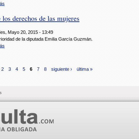
ás
e los derechos de las mujeres
les, Mayo 20, 2015 - 13:49
rioridad de la diputada Emilia García Guzmán.
ás
2
3
4
5
6
7
8
siguiente ›
última »
s