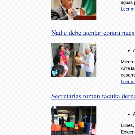
aguas p
Leer m
Nadie debe atentar contra nues
Miérco
Ante la
desarro
Leer m
Secretarias toman faculta der
Lunes,
Exigen 