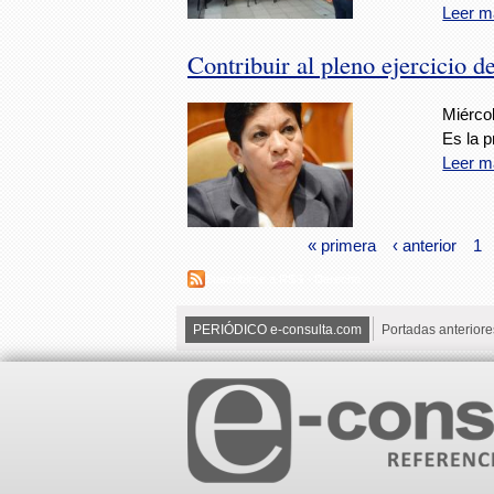
Leer m
Contribuir al pleno ejercicio d
Miérco
Es la p
Leer m
« primera
‹ anterior
1
Suscribirse a RSS - Derecho
PERIÓDICO e-consulta.com
Portadas anteriore