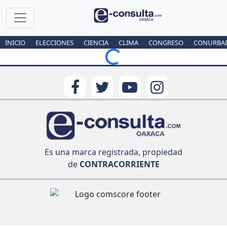
INICIO
ELECCIONES
CIENCIA
CLIMA
CONGRESO
CONURBA
Loading...
Es una marca registrada, propiedad
de
CONTRACORRIENTE