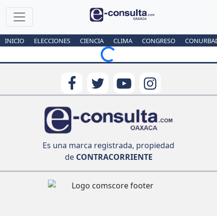
INICIO
ELECCIONES
CIENCIA
CLIMA
CONGRESO
CONURBA
Loading...
Es una marca registrada, propiedad
de
CONTRACORRIENTE