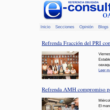
Inicio
Secciones
Opinión
Blogs
Refrenda Fracción del PRI com
Vierne
Estable
oaxaqu
Leer m
Refrenda AMH compromiso para
Miércol
El mand