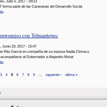
es, Julio 5, 2017 - 09:21
 forma parte de las Caravanas del Desarrollo Social.
ás
mpromiso con Tehuantepec
 Junio 29, 2017 - 15:47
n Rito García en compañía de su esposa Nadia Clímaco
 acompañaron al Gobernador a Alejandro Murat
ás
3
4
5
6
7
8
9
…
siguiente ›
última »
s