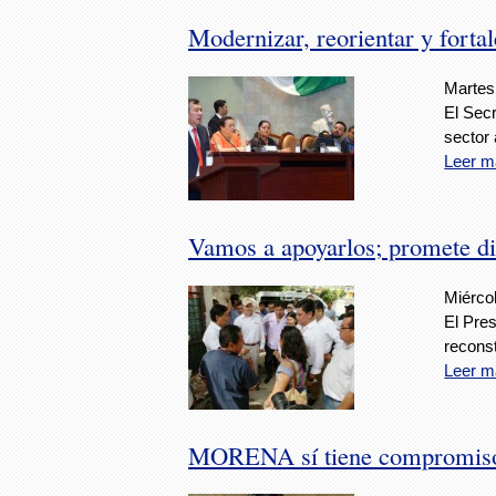
Modernizar, reorientar y fortal
Martes
El Secr
sector 
Leer m
Vamos a apoyarlos; promete di
Miérco
El Pres
recons
Leer m
MORENA sí tiene compromisos;