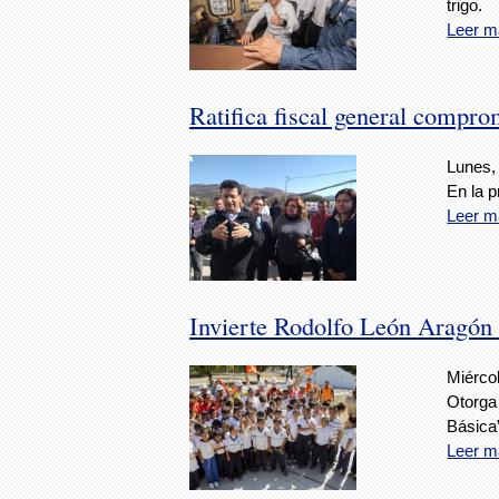
trigo.
Leer m
Ratifica fiscal general compro
Lunes,
En la p
Leer m
Invierte Rodolfo León Aragón e
Miércol
Otorga
Básica
Leer m