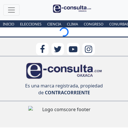
INICIO
ELECCIONES
CIENCIA
CLIMA
CONGRESO
CONURBA
Loading...
Es una marca registrada, propiedad
de
CONTRACORRIENTE