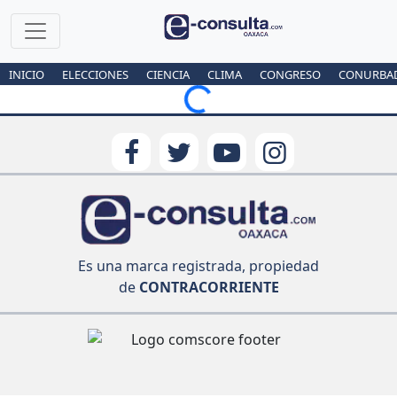
INICIO
ELECCIONES
CIENCIA
CLIMA
CONGRESO
CONURBA
Loading...
Es una marca registrada, propiedad
de
CONTRACORRIENTE