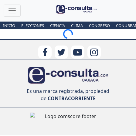
INICIO
ELECCIONES
CIENCIA
CLIMA
CONGRESO
CONURBA
Loading...
Es una marca registrada, propiedad
de
CONTRACORRIENTE