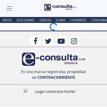
INICIO
ELECCIONES
CIENCIA
CLIMA
CONGRESO
CONURBA
Loading...
Es una marca registrada, propiedad
de
CONTRACORRIENTE