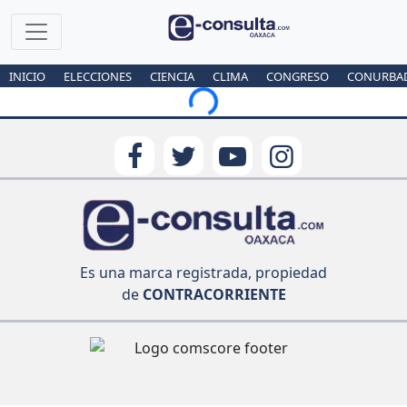
INICIO
ELECCIONES
CIENCIA
CLIMA
CONGRESO
CONURBA
Loading...
Es una marca registrada, propiedad
de
CONTRACORRIENTE