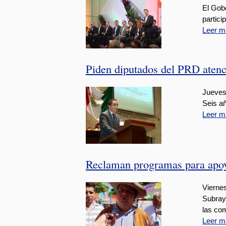
El Gob
partici
Leer m
Piden diputados del PRD aten
Jueves
Seis añ
Leer m
Reclaman programas para apo
Viernes
Subraya
las co
Leer m