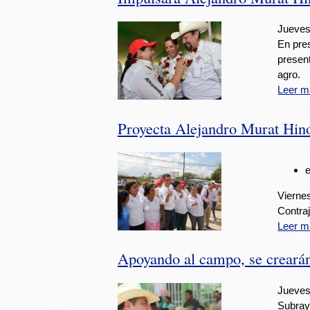
Jueves
En pres
present
agro.
Leer m
Proyecta Alejandro Murat Hin
Vierne
Contra
Leer m
Apoyando al campo, se creará
Jueves
Subrayó