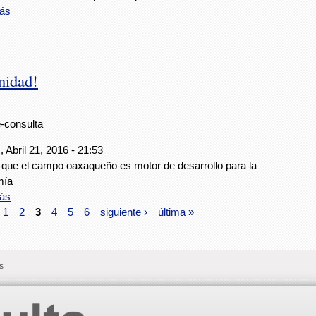
ás
nidad!
e-consulta
 Abril 21, 2016 - 21:53
 que el campo oaxaqueño es motor de desarrollo para la
mía
ás
1
2
3
4
5
6
siguiente ›
última »
s