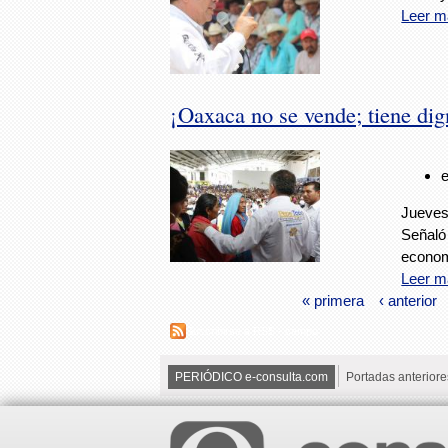
Leer m
¡Oaxaca no se vende; tiene dig
Jueves,
Señaló
econo
Leer m
« primera
‹ anterior
Suscribirse a RSS - campo
PERIÓDICO e-consulta.com
Portadas anteriore