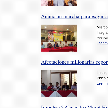
Anuncian marcha para exigir a
Miércol
Integr
masiva
Leer m
Afectaciones millonarias repo
Lunes, 
Piden 
Leer m
Impulsará Alejandro Murat Hi