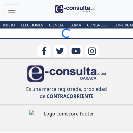
INICIO
ELECCIONES
CIENCIA
CLIMA
CONGRESO
CONURBA
Loading...
Es una marca registrada, propiedad
de
CONTRACORRIENTE