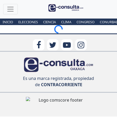
INICIO
ELECCIONES
CIENCIA
CLIMA
CONGRESO
CONURBA
Loading...
Es una marca registrada, propiedad
de
CONTRACORRIENTE