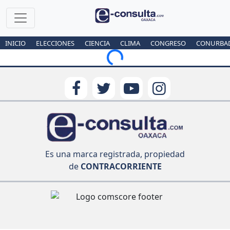
INICIO
ELECCIONES
CIENCIA
CLIMA
CONGRESO
CONURBA
Loading...
Es una marca registrada, propiedad
de
CONTRACORRIENTE