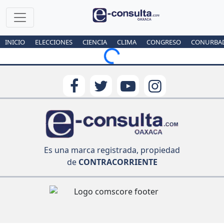
INICIO
ELECCIONES
CIENCIA
CLIMA
CONGRESO
CONURBA
Loading...
Es una marca registrada, propiedad
de
CONTRACORRIENTE