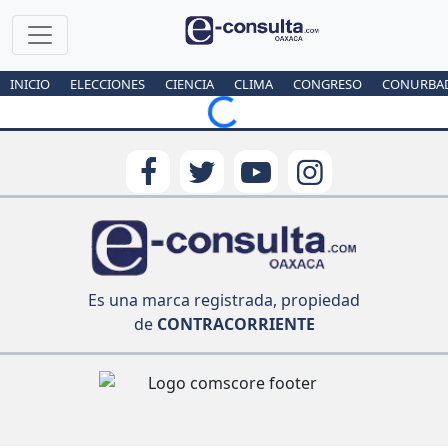
INICIO
ELECCIONES
CIENCIA
CLIMA
CONGRESO
CONURBA
Loading...
Es una marca registrada, propiedad
de
CONTRACORRIENTE