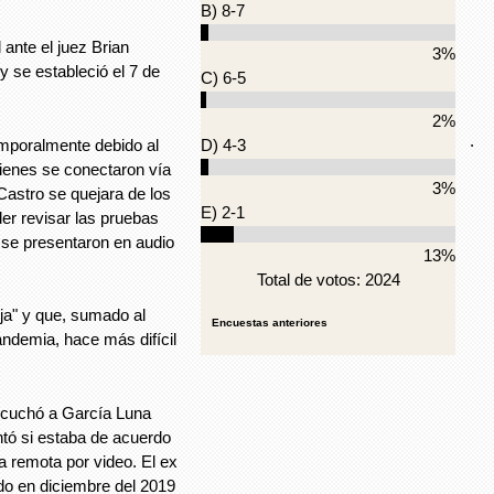
B) 8-7
ante el juez Brian
3%
 se estableció el 7 de
C) 6-5
2%
.
emporalmente debido al
D) 4-3
ienes se conectaron vía
3%
Castro se quejara de los
E) 2-1
er revisar las pruebas
e se presentaron en audio
13%
Total de votos: 2024
a" y que, sumado al
Encuestas anteriores
andemia, hace más difícil
escuchó a García Luna
ntó si estaba de acuerdo
a remota por video. El ex
ido en diciembre del 2019