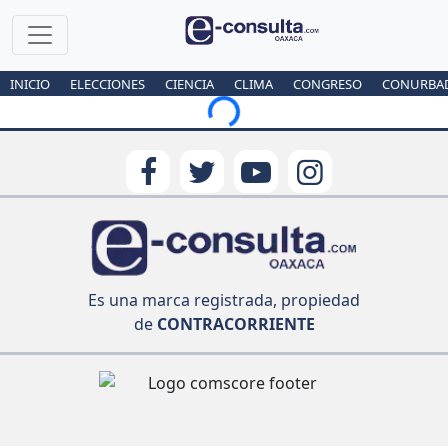
INICIO
ELECCIONES
CIENCIA
CLIMA
CONGRESO
CONURBA
Loading...
Es una marca registrada, propiedad
de
CONTRACORRIENTE