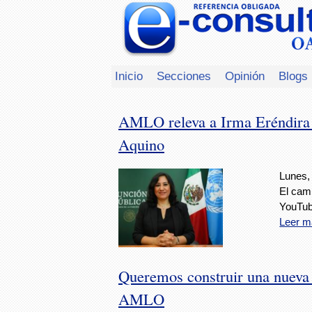
Inicio
Secciones
Opinión
Blogs
AMLO releva a Irma Eréndira 
Aquino
Lunes, 
El camb
YouTub
Leer m
Queremos construir una nueva c
AMLO