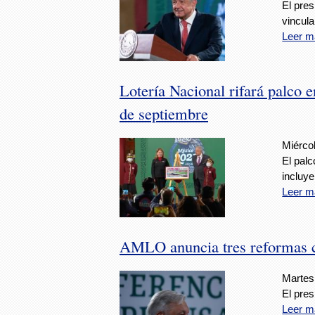
El pres
vincula
Leer m
Lotería Nacional rifará palco e
de septiembre
Miércol
El pal
incluy
Leer m
AMLO anuncia tres reformas co
Martes,
El pre
Leer m