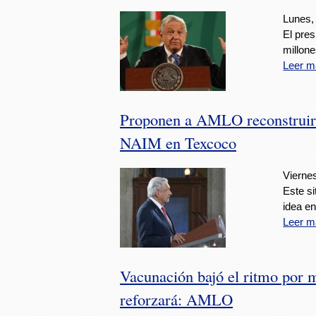
Lunes, 
El pre
millon
Leer m
Proponen a AMLO reconstruir 
NAIM en Texcoco
Viernes
Este si
idea en
Leer m
Vacunación bajó el ritmo por m
reforzará: AMLO