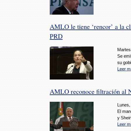
AMLO le tiene ‘rencor’ a la c
PRD
Martes,
Se emi
su gobi
Leer m
AMLO reconoce filtración al 
Lunes, 
El mand
y Shei
Leer m