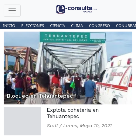
INICIO
ELECCIONES
CIENCIA
CLIMA
CONGRESO
CONURBA
Bloqueo en Tehuantepec
Explota cohetería en
Tehuantepec
Staff /
Lunes, Mayo 10, 2021