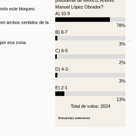
presidente de México, Andrés
Manuel López Obrador?
esto este bloqueo.
A) 10-9
 en ambos sentidos de la
78%
B) 8-7
.
r por esa zona.
3%
C) 6-5
2%
D) 4-3
3%
E) 2-1
13%
Total de votos: 2024
Encuestas anteriores