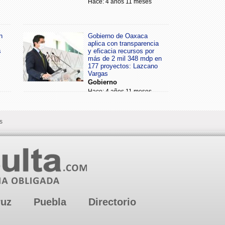
Hace: 4 años 11 meses
n
Gobierno de Oaxaca
aplica con transparencia
s
y eficacia recursos por
más de 2 mil 348 mdp en
177 proyectos: Lazcano
Vargas
Gobierno
Hace: 4 años 11 meses
s
ruz
Puebla
Directorio