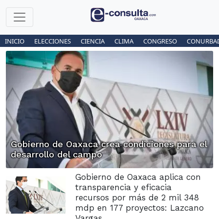
INICIO
ELECCIONES
CIENCIA
CLIMA
CONGRESO
CONURBA
Gobierno de Oaxaca crea condiciones para el
desarrollo del campo
Gobierno de Oaxaca aplica con
transparencia y eficacia
recursos por más de 2 mil 348
mdp en 177 proyectos: Lazcano
Vargas