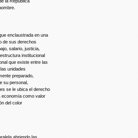
de la República
 hombre.
igue enclaustrada en una
o de sus derechos
o, salario, justicia,
structura institucional
onal que existe entre las
 las unidades
lmente preparado,
e su personal,
s se le ubica el derecho
 la economía como valor
ón del color
alela abriendo las