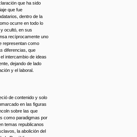
laración que ha sido
iaje que fue
atarios, dentro de la
como ocurre en todo lo
y ocultó, en sus
iensa recíprocamente uno
nte representan como
s diferencias, que
l intercambio de ideas
nte, dejando de lado
ción y el laboral.
eció de contenido y solo
marcado en las figuras
ncoln sobre las que
los como paradigmas por
 en temas republicanos
lavos, la abolición del