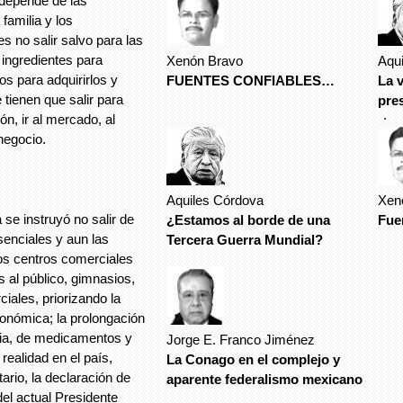
 depende de las
familia y los
s no salir salvo para las
 ingredientes para
Xenón Bravo
Aqu
os para adquirirlos y
FUENTES CONFIABLES…
La v
tienen que salir para
pre
.
ón, ir al mercado, al
negocio.
Aquiles Córdova
Xen
a se instruyó no salir de
¿Estamos al borde de una
Fuen
senciales y aun las
Tercera Guerra Mundial?
los centros comerciales
s al público, gimnasios,
iales, priorizando la
conómica; la prolongación
aria, de medicamentos y
Jorge E. Franco Jiménez
realidad en el país,
La Conago en el complejo y
ario, la declaración de
aparente federalismo mexicano
l actual Presidente