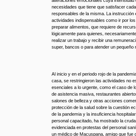
alteraciones emocionales cuya intensidad
necesidades que tiene que satisfacer cada 
responsables de la misma. La instrucción e
actividades indispensables como ir por los
preparar alimentos, que requiere de recurs
lógicamente para quienes, necesariamente 
realizar un trabajo y recibir una remuneraci
super, bancos o para atender un pequeño 
Al inicio y en el periodo rojo de la pandemi
casa, se restringieron las actividades no e
esenciales a lo urgente, como el caso de 
de asistencia masiva, restaurantes abierto
salones de belleza y otras acciones comerc
protección de la salud sobre la cuestión e
de la pandemia y la insuficiencia hospital
personal capacitado, ha mostrado la cruda 
evidenciada en protestas del personal sanit
un médico de Macuspana, amigo que fue de