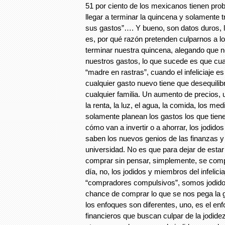
51 por ciento de los mexicanos tienen pro
llegar a terminar la quincena y solamente 
sus gastos”…. Y bueno, son datos duros, 
es, por qué razón pretenden culparnos a 
terminar nuestra quincena, alegando que 
nuestros gastos, lo que sucede es que c
“madre en rastras”, cuando el infeliciaje es
cualquier gasto nuevo tiene que desequilib
cualquier familia. Un aumento de precios,
la renta, la luz, el agua, la comida, los m
solamente planean los gastos los que tien
cómo van a invertir o a ahorrar, los jodidos
saben los nuevos genios de las finanzas 
universidad. No es que para dejar de estar
comprar sin pensar, simplemente, se compr
día, no, los jodidos y miembros del infelici
“compradores compulsivos”, somos jodidos
chance de comprar lo que se nos pega la 
los enfoques son diferentes, uno, es el en
financieros que buscan culpar de la jodide