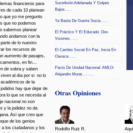
Suce4sión Adelanada Y Golpes
blemas financieros para
Bajos......
tres de cada 10 planean
lo que yo me pregunto
Ya Basta De Guerra Sucia.......
los que no podemos
no sabemos planear
El Práctico Y El Educado: Dos
uando andamos con la
Visiones.......
 parte de lo nuestro
rar los recursos de
El Cambio Social En Paz, Inicia En
 un aumento de pasajes,
Oaxaca.......
edicamentos, en fin…
Pacto De Unidad Nacional: AMLO-
en de sobra y saben
Alejandro Murat..........
 viven al día por si no lo
y académicos de la
 jodidos hay que dejar de
Otras Opiniones
a lo que se necesita al
aje nacional no son
 y la jodidez no da
gana. Así que creo que
foque de los genios
z a los ciudadanos y los
Rodolfo Ruiz R.
Aqu