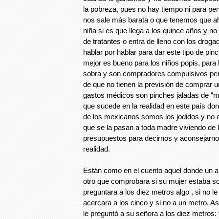
la pobreza, pues no hay tiempo ni para pens
nos sale más barata o que tenemos que ahor
niña si es que llega a los quince años y no
de tratantes o entra de lleno con los drogad
hablar por hablar para dar este tipo de pin
mejor es bueno para los niños popis, para 
sobra y son compradores compulsivos pero
de que no tienen la previsión de comprar u
gastos médicos son pinches jaladas de “m
que sucede en la realidad en este país do
de los mexicanos somos los jodidos y no es
que se la pasan a toda madre viviendo de 
presupuestos para decirnos y aconsejarno
realidad.
Están como en el cuento aquel donde un 
otro que comprobara si su mujer estaba sor
preguntara a los diez metros algo , si no l
acercara a los cinco y si no a un metro. Así 
le preguntó a su señora a los diez metros: 