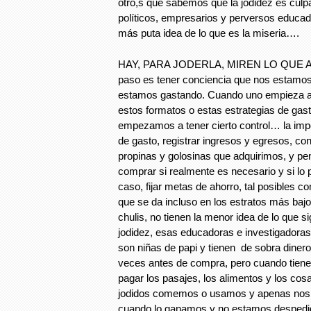
otro,s que sabemos que la jodidez es culpa
políticos, empresarios y perversos educado
más puta idea de lo que es la miseria….
HAY, PARA JODERLA, MIREN LO QUE AC
paso es tener conciencia que nos estam
estamos gastando. Cuando uno empieza a
estos formatos o estas estrategias de gast
empezamos a tener cierto control… la impo
de gasto, registrar ingresos y egresos, con
propinas y golosinas que adquirimos, y p
comprar si realmente es necesario y si lo
caso, fijar metas de ahorro, tal posibles c
que se da incluso en los estratos más baj
chulis, no tienen la menor idea de lo que sig
jodidez, esas educadoras e investigadoras
son niñas de papi y tienen de sobra diner
veces antes de compra, pero cuando tienes
pagar los pasajes, los alimentos y los c
jodidos comemos o usamos y apenas nos
cuando lo ganamos y no estamos despedid