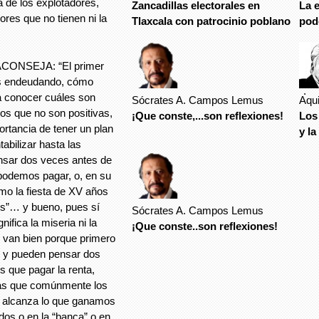
 de los explotadores,
Zancadillas electorales en
La 
res que no tienen ni la
Tlaxcala con patrocinio poblano
pod
ONSEJA: “El primer
os endeudando, cómo
.
 conocer cuáles son
Sócrates A. Campos Lemus
Aqu
os que no son positivas,
¡Que conste,...son reflexiones!
Los
rtancia de tener un plan
y la
tabilizar hasta las
ensar dos veces antes de
 podemos pagar, o, en su
omo la fiesta de XV años
os”… y bueno, pues sí
Sócrates A. Campos Lemus
nifica la miseria ni la
¡Que conste..son reflexiones!
 van bien porque primero
o y pueden pensar dos
 que pagar la renta,
osas que comúnmente los
 alcanza lo que ganamos
os o en la “banca” o en