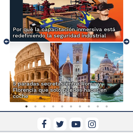
Por qué la capacitación inmersiva está
redefiniendo la seguridad industrial
5 paradas secretas entre Roma y
Florencia que solo puedes hacer en
coche