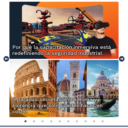
Por qué la capacitación inmersiva está
redefiniendo la seguridad industrial
5 paradas secretas entre Roma y
Florencia que solo puedes hacer en
coche