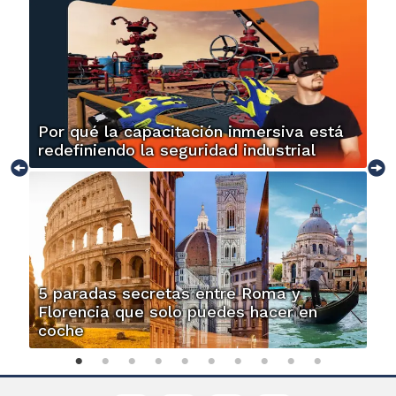
Por qué la capacitación inmersiva está
redefiniendo la seguridad industrial
5 paradas secretas entre Roma y
Florencia que solo puedes hacer en
coche