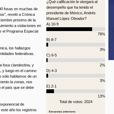
¿Qué calificación le otorgará al
desempeño que ha tenido el
00 fosas en muchas de
presidente de México, Andrés
ños”, reveló a Crónica
Manuel López Obrador?
iciembre próximo de la
A) 10-9
uimiento a violaciones en
ar el Programa Especial
78%
B) 8-7
nica, los hallazgos
3%
ntidades federativas.
C) 6-5
a fosa clandestina, y
2%
, y luego en el camino
D) 4-3
o sólo hablamos de un
3%
miento la zonas, nos
E) 2-1
 el país que se debe
13%
Total de votos: 2024
exponencial de
 este año los registros
Encuestas anteriores