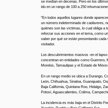
se medían en decenas. Pero en los último
ido en un rango de 100 a 250 inhumaciones
“En todos aquellos lugares donde aparece
un número indeterminado de cadáveres, no 
quiénes son las víctimas, lo cual obliga a t
reforzar sus acciones en el tema, como u
saber por qué se están presentando cada v
visitador.
Los descubrimientos masivos -en el lapso 
concentran en entidades como Guerrero, 
Morelos, Tamaulipas y el Estado de Méxic
En un rango medio se ubica a Durango, Co
León, Chihuahua, Sinaloa, Guanajuato, Oa
Baja California, Quintana Roo, Hidalgo, Z
Potosí, Aguascalientes, Colima, Campeche
La incidencia es más baja en el Distrito Fe
Yucatán, Puebla y Baja California Sur.