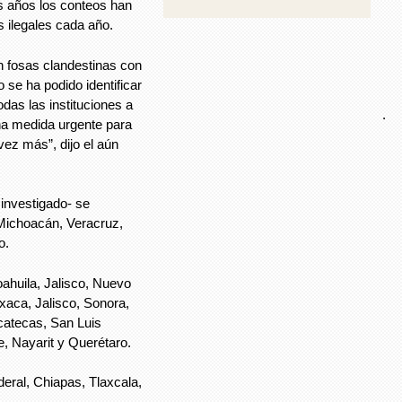
s años los conteos han
 ilegales cada año.
n fosas clandestinas con
se ha podido identificar
odas las instituciones a
.
na medida urgente para
ez más”, dijo el aún
investigado- se
Michoacán, Veracruz,
o.
ahuila, Jalisco, Nuevo
xaca, Jalisco, Sonora,
acatecas, San Luis
, Nayarit y Querétaro.
deral, Chiapas, Tlaxcala,