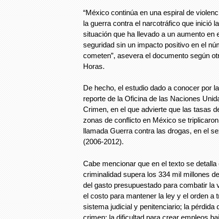
“México continúa en una espiral de violenci
la guerra contra el narcotráfico que inició 
situación que ha llevado a un aumento en 
seguridad sin un impacto positivo en el n
cometen”, asevera el documento según otra
Horas.
De hecho, el estudio dado a conocer por 
reporte de la Oficina de las Naciones Unid
Crimen, en el que advierte que las tasas de
zonas de conflicto en México se triplicaro
llamada Guerra contra las drogas, en el s
(2006-2012).
Cabe mencionar que en el texto se detalla q
criminalidad supera los 334 mil millones 
del gasto presupuestado para combatir la v
el costo para mantener la ley y el orden a tr
sistema judicial y penitenciario; la pérdida 
crimen; la dificultad para crear empleos b