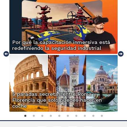
Por qué la capacitación inmersiva está
redefiniendo la seguridad industrial
5 paradas secretas entre Roma y
Florencia que solo puedes hacer en
coche