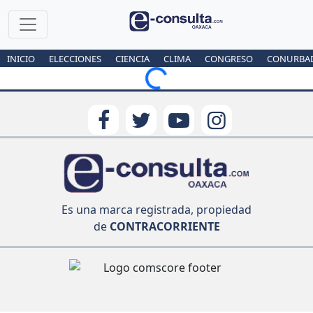
INICIO
ELECCIONES
CIENCIA
CLIMA
CONGRESO
CONURBA
Loading...
Es una marca registrada, propiedad
de
CONTRACORRIENTE