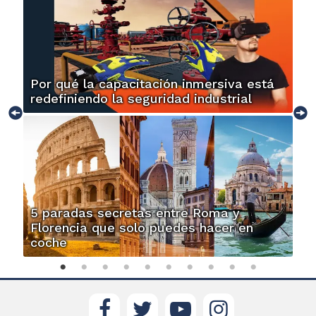
Por qué la capacitación inmersiva está
redefiniendo la seguridad industrial
5 paradas secretas entre Roma y
Florencia que solo puedes hacer en
coche