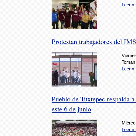
Leer m
Protestan trabajadores del IM
Viernes
Toman 
Leer m
Pueblo de Tuxtepec respalda a 
este 6 de junio
Miércol
Leer m