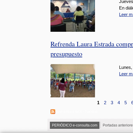
Jueves
En diá
Leer m
Refrenda Laura Estrada comprom
presupuesto
Lunes,
Leer m
1
2
3
4
5
Suscribirse a RSS - Tuxtepec
PERIÓDICO e-consulta.com
Portadas anteriore