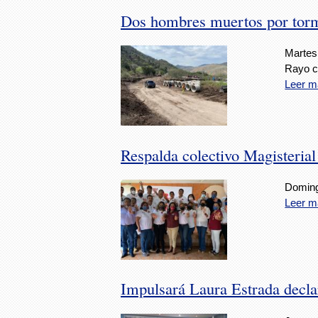
Dos hombres muertos por torm
Martes
Rayo ca
Leer m
Respalda colectivo Magisteria
Doming
Leer m
Impulsará Laura Estrada decla