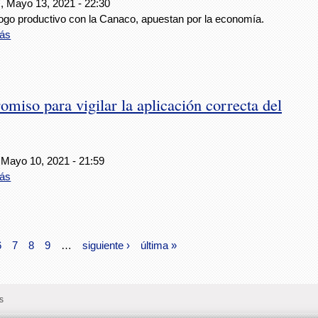
, Mayo 13, 2021 - 22:30
logo productivo con la Canaco, apuestan por la economía.
ás
iso para vigilar la aplicación correcta del
 Mayo 10, 2021 - 21:59
ás
6
7
8
9
…
siguiente ›
última »
s