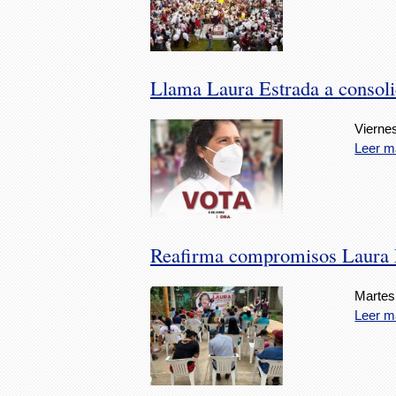
Llama Laura Estrada a consolid
Vierne
Leer m
Reafirma compromisos Laura E
Martes
Leer m