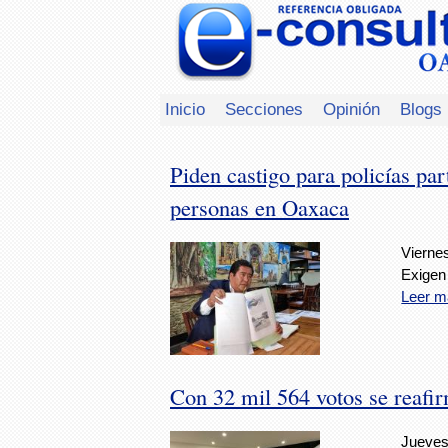
Inicio
Secciones
Opinión
Blogs
Piden castigo para policías par
personas en Oaxaca
Viernes
Exigen 
Leer m
Con 32 mil 564 votos se reafi
Jueves,