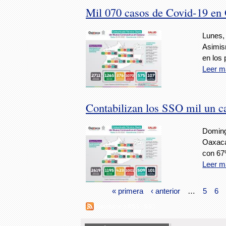
Mil 070 casos de Covid-19 en
Lunes,
Asimis
en los
Leer m
Contabilizan los SSO mil un c
Doming
Oaxaca
con 67
Leer m
« primera
‹ anterior
…
5
6
Suscribirse a RSS - SSO