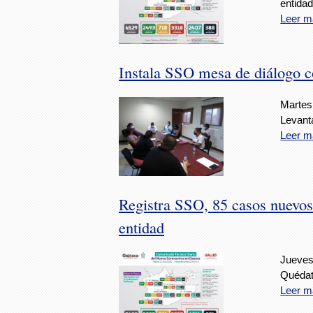
entidad
Leer m
Instala SSO mesa de diálogo
Martes,
Levanta
Leer m
Registra SSO, 85 casos nuevo
entidad
Jueves,
Quédat
Leer m