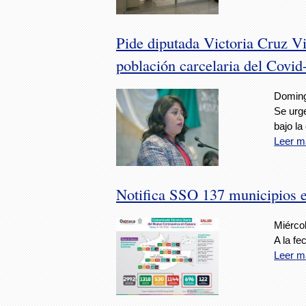
Pide diputada Victoria Cruz Vi
población carcelaria del Covid
Doming
Se urge
bajo la
Leer m
Notifica SSO 137 municipios 
Miérco
A la fe
Leer m