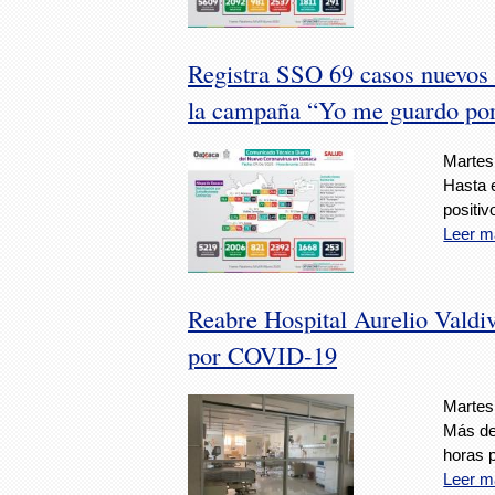
Registra SSO 69 casos nuevos 
la campaña “Yo me guardo po
Martes,
Hasta 
positi
Leer m
Reabre Hospital Aurelio Valdiv
por COVID-19
Martes,
Más de 
horas p
Leer m