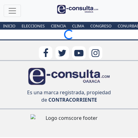
INICIO
ELECCIONES
CIENCIA
CLIMA
CONGRESO
CONURBA
Loading...
Es una marca registrada, propiedad
de
CONTRACORRIENTE